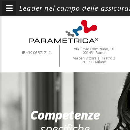
Leader nel campo delle assicura
Via Flavio Domiziano, 10
+39 06 5717141
00145 - Roma
Via San Vittore al Teatro 3
20123 - Milano
Competenze
specifiche