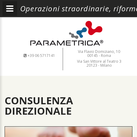
Operazioni straordinarie, riform
Via Flavio Domiziano, 10
+39 06 5717141
00145 - Roma
Via San Vittore al Teatro 3
20123 - Milano
CONSULENZA
DIREZIONALE